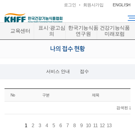
콘텐츠 바로가기
로그인
회원사가입
ENGLISH
표시·광고심
한국기능식품
건강기능식품
교육센터
의
연구원
미래포럼
나의 접수 현황
서비스 안내
접수
No
구분
제목
검색된 결
1
2
3
4
5
6
7
8
9
10
11
12
13