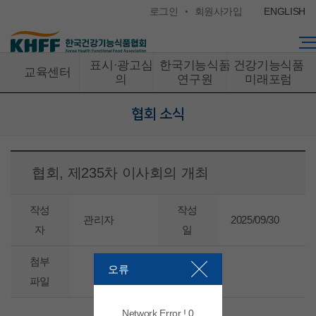
콘텐츠 바로가기
로그인
회원사가입
ENGLISH
표시·광고심
한국기능식품
건강기능식품
교육센터
의
연구원
미래포럼
협회 소식
협회, 제235차 이사회의 개최
작성
작성
관리자
2025/09/30
자
일
첨부
오류
파일
Network Error ! 0