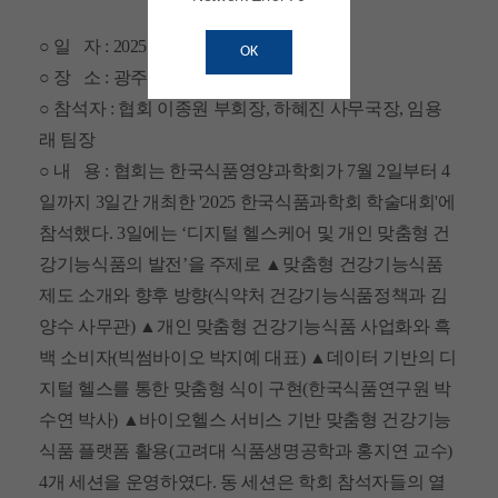
○ 일 자 : 2025년 7월 3일(목)
OK
○ 장 소 : 광주 김대중컨벤션센터
○ 참석자 : 협회 이종원 부회장, 하혜진 사무국장, 임용
래 팀장
○ 내 용 : 협회는 한국식품영양과학회가 7월 2일부터 4
일까지 3일간 개최한 '2025 한국식품과학회 학술대회'에
참석했다. 3일에는 ‘디지털 헬스케어 및 개인 맞춤형 건
강기능식품의 발전’을 주제로 ▲맞춤형 건강기능식품
제도 소개와 향후 방향(식약처 건강기능식품정책과 김
양수 사무관) ▲개인 맞춤형 건강기능식품 사업화와 흑
백 소비자(빅썸바이오 박지예 대표) ▲데이터 기반의 디
지털 헬스를 통한 맞춤형 식이 구현(한국식품연구원 박
수연 박사) ▲바이오헬스 서비스 기반 맞춤형 건강기능
식품 플랫폼 활용(고려대 식품생명공학과 홍지연 교수)
4개 세션을 운영하였다. 동 세션은 학회 참석자들의 열