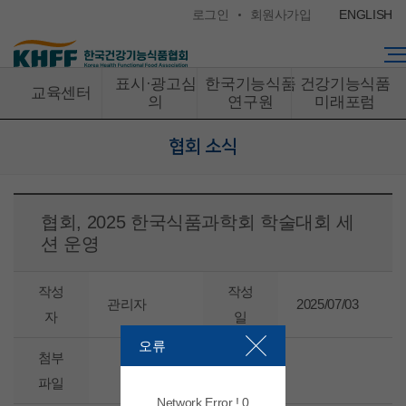
콘텐츠 바로가기
로그인
회원사가입
ENGLISH
표시·광고심
한국기능식품
건강기능식품
교육센터
의
연구원
미래포럼
협회 소식
협회, 2025 한국식품과학회 학술대회 세
션 운영
작성
작성
관리자
2025/07/03
자
일
오류
첨부
파일
Network Error ! 0