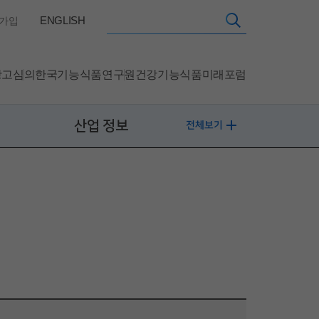
ENGLISH
가입
광고심의
한국기능식품연구원
건강기능식품미래포럼
산업 정보
전체보기