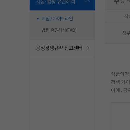
주요 
지침·법령 유권해석
작
지침 / 가이드라인
법령 유권해석(FAQ)
첨
공정경쟁규약 신고센터
식품의약품
검색 가
이에 , 