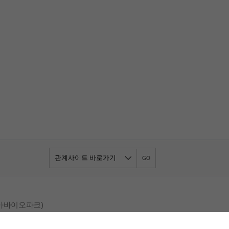
GO
리아바이오파크)
1) 628-2349