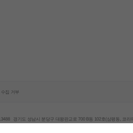
 수집 거부
488 경기도 성남시 분당구 대왕판교로 700 B동 102호(삼평동, 코
 사업자번호 114-82-07991 대표자 정명수 TEL 031) 628-2300 FAX 03