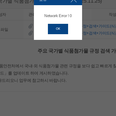
국가별 식품첨가물 규정 검색 가이드(25.11.25)
성자
관리자
작
Network Error ! 0
주요+국가별+식품첨가물+규정+검색+가이드(식품의약품
OK
부파일
주요+국가별+식품첨가물+규정+검색+가이드(식품의약
주요 국가별 식품첨가물 규정 검색 가이드(
안전처에서 국내·외 식품첨가물 관련 규정을 보다 쉽고 빠르게 
이드」를 업
데이트 하여 게시하였습니다.
공유드리오니 업무에 참고하시 바랍니다.