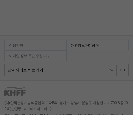
이용약관
개인정보처리방침
이메일 정보 무단 수집 거부
GO
(사)한국건강기능식품협회 13488 경기도 성남시 분당구 대왕판교로 700 B동 10
2호(삼평동, 코리아바이오파크)
법인등록번호 115021-0001687 사업자번호 114-82-07991 대표자 정명수 TEL
031) 628-2300 FAX 031) 628-2349
Copyrightⓒ 2021 Korea Health Functional Food Association, All rights reser