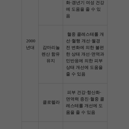
화·갱년기 여성 건강
에 도움을 줄 수 있
음
 혈중 콜레스테롤 개
2000
선·혈행 개선·월경 
년대
감마리놀
전 변화에 의한 불편
렌산 함유
한 상태 개선·면역과
유지
민반응에 의한 피부
상태 개선에 도움을 
줄 수 있음
피부 건강·항산화·
면역력 증진·혈중 콜
클로렐라
레스테롤 개선에 도
움을 줄 수 있음