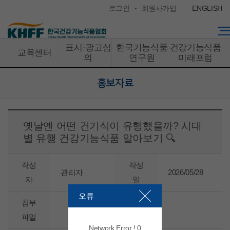
콘텐츠 바로가기
로그인
회원사가입
ENGLISH
표시·광고심
한국기능식품
건강기능식품
교육센터
의
연구원
미래포럼
홍보자료
옛날엔 어떤 건기식이 유행했을까? 시대
별 유행 건강기능식품 알아보기 🔍
작성
작성
관리자
2026/05/28
자
일
오류
첨부
파일
Network Error ! 0