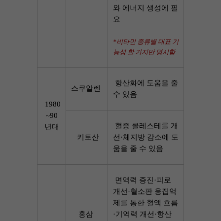
와 에너지 생성에 필
요
*비타민 종류별 대표 기
능성 한 가지만 명시함
항산화에 도움을 줄
스쿠알렌
수 있음
1980
~90
혈중 콜레스테롤 개
년대
키토산
선·체지방 감소에 도
움을 줄 수 있음
면역력 증진·피로 
개선·혈소판 응집억
제를 통한 혈액 흐름
홍삼
·기억력 개선·항산