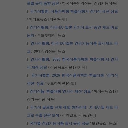
로벌
규제
동향
공유
/
한국식품의약신문
[
건강기능식품
]
l
건기식협회,
식품과학회
학술대회서
건기식
세션
성료
/
메디포뉴스
[
기관
/
단체
]
l
건기식협회,
미국·EU
·일본
건기식
표시·승인
제도
비교
논의
/
푸드투데이
[
뉴스
]
l
건기식협회,
미국·EU
·일본
건강기능식품
표시제도
비
교
/
현대건강신문
[
뉴스
]
l
건기식협회,
‘2026
한국식품과학회
학술대회’서
건기
식
세션
성료
/
식품음료신문
[
건기식
]
l
건기식협회, 2026
한국식품과학회
학술대회
‘건기식
세션‘
성료
/
푸드아이콘
[
산업
]
l
건기식協,
학술대회 '
건기식
세션'
성료
/
아이팜뉴스
[
건
강기능식품·식품
]
l
건기식
글로벌
규제
해법
한자리에…미·EU
·일
제도
비
교로
수출
전략
모색
/
식약일보
[
식품
/
건강
]
l
국가별
건강기능식품
표시
규정
공유
/
보건뉴스
[
뉴스
]