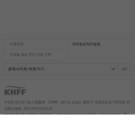
이용약관
개인정보처리방침
이메일 정보 무단 수집 거부
GO
(사)한국건강기능식품협회 13488 경기도 성남시 분당구 대왕판교로 700 B동 10
2호(삼평동, 코리아바이오파크)
법인등록번호 115021-0001687 사업자번호 114-82-07991 대표자 정명수 TEL
031) 628-2300 FAX 031) 628-2349
Copyrightⓒ 2021 Korea Health Functional Food Association, All rights reser