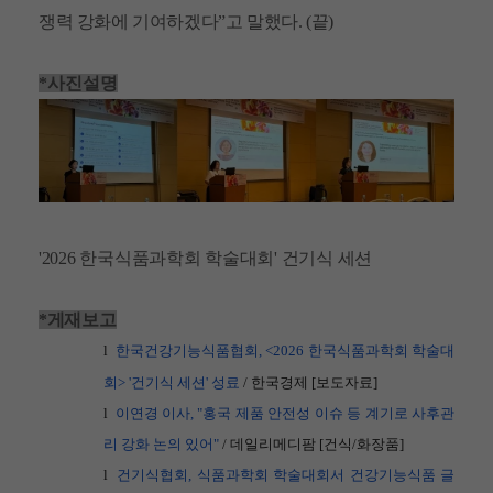
쟁력 강화에 기여하겠다
”
고 말했다
. (
끝
)
*사진설명
'2026 한국식품과학회 학술대회' 건기식 세션
*게재보고
l
한국건강기능식품협회, <2026
한국식품과학회
학술대
회> '
건기식
세션'
성료
/
한국경제
[
보도자료
]
l
이연경
이사, "
홍국
제품
안전성
이슈
등
계기로
사후관
리
강화
논의
있어"
/
데일리메디팜
[
건식
/
화장품
]
l
건기식협회,
식품과학회
학술대회서
건강기능식품
글