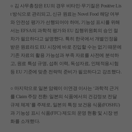
○
김 사무총장은
EU
의 경우 비타민
·
무기질은
Positive Lis
t
방식으로 관리되고
,
신규 원료는
Novel Food
해당 여부
와 안전성 평가가 선행되어야 하며
,
기능성 표시를 위해
서는
EFSA
의 과학적 평가와
EU
집행위원회의 승인 절
차가 필요하다고 설명했다
.
특히 한국에서 개별인정을
받은 원료라도
EU
시장에 바로 진입할 수는 없기 때문에
기존 자료의 활용 가능성과 부족 자료를 사전에 분석하
고
,
원료 특성 규명
,
섭취 이력
,
독성자료
,
인체적용시험
등
EU
기준에 맞춘 전략적 준비가 필요하다고 강조했다
.
○
마지막으로 일본 암웨이 이연경 이사는
‘
과학적 근거
를
Claim
주장 전환
:
일본의 식품에서의 건강정보 전달
규제 체계
’
를 주제로
,
일본의 특정 보건용 식품
(FOSHU)
과 기능성 표시 식품
(FFC)
제도의 운영 현황 및 시장 변
화를 소개했다
.