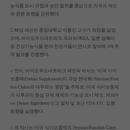
능식품 표시 규정과 승인 절차를 중심으로 각국의 제도
와 관련 동향을 공유했다
.
□
해당 세션은 중앙대학교 이홍진 교수가 좌장을 맡았
으며
,
바이오푸드네트워크
, ILSI KOREA,
일본 암웨이
등 건강기능식품 분야 전문가들이 연사로 참여해
3
개 주
제 발표를 진행했다
.
○
먼저
,
바이오푸드네트워크 곽진숙 박사는
‘
미국 식이
보충제
(Dietary Supplements)
의 규정 현대화
: Structure/Func
tion Claims
와 대두되는 쟁점
’
을 주제로
,
미국 식이보충제
의 사후관리 중심 규제 체계와 기능성 표시 제도
, NDI(N
ew Dietary Ingredient)
신고 절차 및 최근
FDA·FTC
집행
동향을 설명했다
.
○
곽 박사는 미국 식이보충제의
Structure/Function Claim