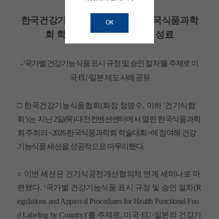
한국건강기능식품협회, <2026 한국식품과학
OK
회 학술대회> '건기식 세션' 성료
​- '국가별 건강기능식품 표시 규정 및 승인 절차'를 주제로 미
국·EU
·일본 제도 사례 공유
□
한국건강기능식품협회
(
회장 정명수
,
이하 '건기식협
회'
)
는
지난
2
일
(
목
)
대전컨벤션센터에서 열린 한국식품과학
회 주최의
<2026
한국식품과학회 학술대회
>
에 참여해 건강
기능식품 세션을 성공적으로 마무리했다
.
○
이번 세션은 건기식공전개선협의체 연계 세미나로 마
련됐다
. ‘
국가별 건강기능식품 표시 규정 및 승인 절차
(R
egulations and Approval Procedures for Health Functional Foo
d Labeling by Country)’
를 주제로
,
미국
·EU·
일본의 건강기