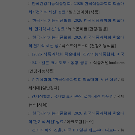
l
한국건강기능식품협회, <2026
한국식품과학회
학술대
회> '
건기식
세션'
성료
/
헬스앤마켓
[
식품
]
l
한국건강기능식품협회, 2026
한국식품과학회
학술대
회
‘건기식
세션’
성료
/
뉴스온피플
[
건강
/
웰빙
]
l
한국건강기능식품협회, 2026
한국식품과학회
학술대
회
건기식
세션
성
/
넥스트이코노미
[
건강기능식품
]
l
[2026
식품과학회
학술대회]
건강기능식품협회,
미국
ㆍEU
ㆍ일본
표시제도ㆍ동향
공유
/
식품저널
foodnews
[
건강기능식품
]
l
건기식협회,
‘한국식품과학회
학술대회’
세션
성료
/
백
세시대
[
일반경제
]
l
건기식협회, '
국가별
표시·승인
절차'
세션
마무리
/
국제
뉴스
[
사회
]
l
한국건강기능식품협회, 2026
한국식품과학회
학술대
회 '
건기식
세션'
성료
/
아크로팬
[
뉴스
]
l
건기식
해외
진출,
미국·EU
·일본
제도부터
다르다
/
뉴