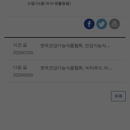
스탭
[
식품
/
외식
/
생활용품
]
이전 글
한국건강기능식품협회, 건강기능식품 산업 ESG·공급망 대응 특별교육 무료 개최
2026/07/28
다음 글
한국건강기능식품협회, '비타푸드 아시아 2026' 연계 해외진출 지원사업 운영
2026/06/16
목록