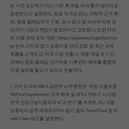
은 사전 승인제가 아닌 시판 후
30
일 이내 통지 방식으로
운영된다고 설명하며
,
원료 적격성 판단
,
과학적 근거 확
보
,
질병 클레임과의 구분
,
표시
·
광고 및 소비자 리뷰 관
리까지 기업의 책임이 중요하다고 강조했다
.
또한
FDA
의 식품 규제 조직 개편
, Dietary Supplement Ingredient Sco
pe
논의
, FTC
의 광고 입증자료 관리 강화 등 최근 규제
흐름을 소개하고
,
미국 시장 진출 시 제품 개발 초기 단
계부터 원료
·
클레임
·
근거자료
·
사후관리 체계를 통합적
으로 설계할 필요가 있다고 덧붙였다
.
○
이어
ILSI KOREA
김은주 사무총장은
‘
유럽 식품보충
제
(Food Supplements)
규제 체계 및
EFSA
인허가 시스템
:
한국 건강기능식품과의 비교 연구
’
를 주제로
, EU
식품
보충제의 법적 체계와
EFSA
평가 절차
, Novel Food
및
H
ealth Claim
제도를 설명했다
.