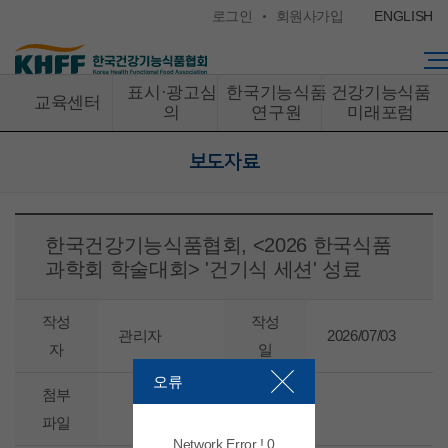
콘텐츠 바로가기
로그인
회원사가입
ENGLISH
표시·광고심
한국기능식품
건강기능식품
교육센터
의
연구원
미래포럼
보도자료
한국건강기능식품협회, <2026 한국식품
과학회 학술대회> '건기식 세션' 성료
작성
작성
관리자
2026/07/03
자
일
오류
첨부
파일
Network Error ! 0