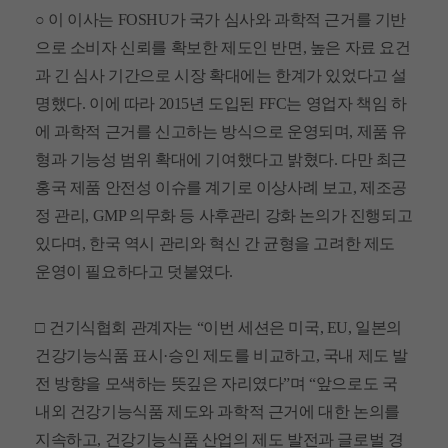
○
이 이사는
FOSHU
가 국가 심사와 과학적 근거를 기반
으로 소비자 신뢰를 확보한 제도인 반면
,
높은 자료 요건
과 긴 심사 기간으로 시장 확대에는 한계가 있었다고 설
명했다
.
이에 따라
2015
년 도입된
FFC
는 영업자 책임 하
에 과학적 근거를 신고하는 방식으로 운영되며
,
제품 유
형과 기능성 범위 확대에 기여했다고 밝혔다
.
다만 최근
홍국 제품 안전성 이슈를 계기로 이상사례 보고
,
제조공
정 관리
, GMP
의무화 등 사후관리 강화 논의가 진행되고
있다며
,
한국 역시 관리와 혁신 간 균형을 고려한 제도
운영이 필요하다고 덧붙였다
.
□
건기식협회 관계자는
“
이번 세션은 미국
, EU,
일본의
건강기능식품 표시
·
승인 제도를 비교하고
,
국내 제도 발
전 방향을 모색하는 뜻깊은 자리였다
”
며
“
앞으로도 국
내외 건강기능식품 제도와 과학적 근거에 대한 논의를
지속하고
,
건강기능식품 산업의 제도 발전과 글로벌 경