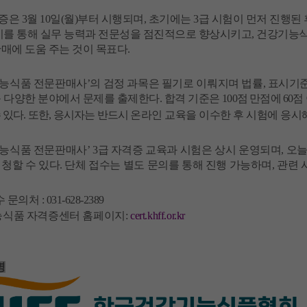
증은
3
월
10
일
(
월
)
부터
시행되며
,
초기에는
3
급
시험이
먼저
진행된
이를
통해
실무
능력과
전문성을
점진적으로
향상시키고
,
건강기능
판매에
도움
주는
것이
목표다
.
능식품
전문판매사
’
의
검정
과목은
필기로
이뤄지며
법률
,
표시기
등
다양한
분야에서
문제를
출제한다
.
합격
기준은
100
점
만점에
60
점
수
있다
.
또한
,
응시자는
반드시
온라인
교육을
이수한
후
시험에
응시
능식품
전문판매사
’ 3
급
자격증
교육과
시험은
상시
운영되며
,
오
신청할
수
있다
.
단체
접수는
별도
문의를
통해
진행
가능하며
,
관련
수
문의처
: 031-628-2389
능식품
자격증센터
홈페이지
:
cert.khff.or.kr
명