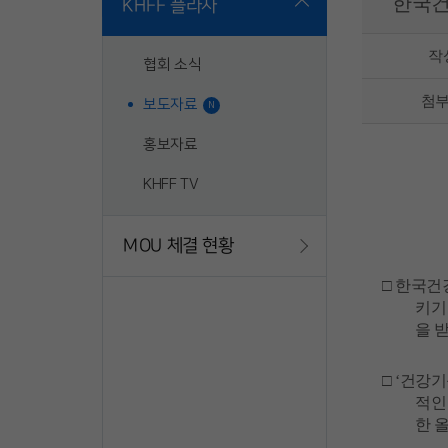
한국건
KHFF 플라자
작
협회 소식
첨
보도자료
N
홍보자료
KHFF TV
MOU 체결 현황
□
한국건
키기
을
□
‘
건강기
적인
한