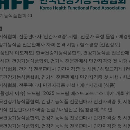
기능식품협회 CI
고
기식협회,
전문판매사 '
민간자격증'
시행...
전문가
육성
돌입
/
매경
강기능식품
전문판매사
자격
본격
시행
/
헬스경향
[
산업정보
]
식품업계
이모저모]
한국건강기능식품협회,
건강기능식품
전문판매
시판]
건강기능식품협회,
건기식
전문판매사
민간자격증
첫
시행
기식협회,
건기식
전문판매사
민간자격증
첫
시행
/
헤럴드경제
[
국건강기능식품협회,
건기식
전문판매사
민간자격증
첫
시행
/
한
기식협회,
전문판매사
민간자격증
신설
/
에너지경제
[
식품
]
생활경제
이슈]
도드람, ‘2025
도드람
베스트
파트너스
데이’
개최
국건강기능식품협회,
건강기능식품
전문판매사
민간자격증
첫
시
기식
전문판매사자격증
신설
/
내일신문
[
생활경제
] *
지면
국건강기능식품협회,
건강기능식품
전문판매사
민간자격증
첫
시
국건강기능식품협회,
건강기능식품
전문판매사
민간자격증
첫
시