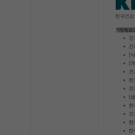
한국건강
*게재보
건
건
[
[
게
건
한
건
[
한
건
한
한