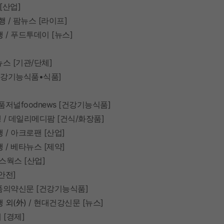
[
산업
]
행
/
팜뉴스
[
라이프
]
행
/
푸드투데이
[
뉴스
]
뉴스
[
기관
/
단체
]
강기능식품•식품
]
품저널
foodnews [
건강기능식품
]
행
/
데일리메디팜
[
건식
/
화장품
]
행
/
아크로팬
[
산업
]
행
/
베타뉴스
[
제약
]
스웍스
[
산업
]
안전
]
품의약신문
[
건강기능식품
]
행
외(
外)
/
현대건강신문
[
뉴스
]
대
[
경제
]