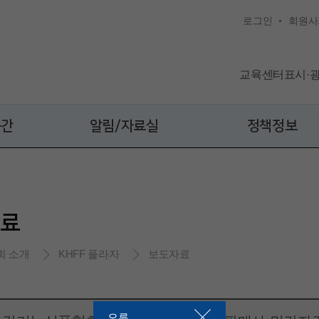
로그인
회원사
교육센터
표시·
공간
알림/자료실
정책정보
료
회 소개
KHFF 플라자
보도자료
오류