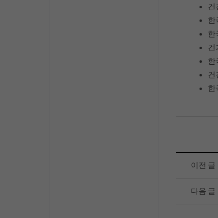
건
한
한
건
한
건
한
이전 글
다음 글