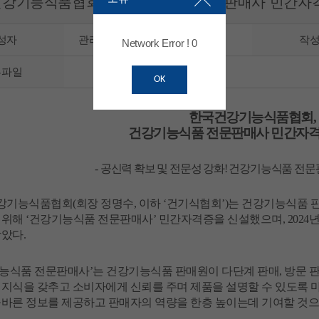
강기능식품협회, 건강기능식품 전문판매사 민간자격
성자
관리자
작
Network Error ! 0
부파일
OK
한국건강기능식품협회
,
건강기능식품 전문판매사 민간자격
-
공신력 확보 및 전문성 강화
!
건강기능식품 전문
강기능식품협회
(
회장
정명수
,
이하
‘
건기식협회
’)
는
건강기능식품
위해
‘
건강기능식품
전문판매사
’
민간자격증을
신설했으며
, 2024
받았다
.
능식품
전문판매사
’
는
건강기능식품
판매원이
다단계
판매
,
방문
지식을
갖추고
소비자에게
신뢰를
주며
제품을
설명할
수
있도록
올바른
정보를
제공하고
판매자의
역량을
한층
높이는데
기여할
것