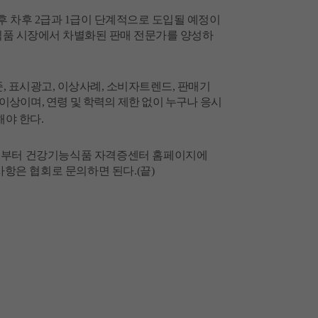
후
차후
2
급과
1
급이
단계적으로
도입될
예정이
식품
시장에서
차별화된
판매
전문가를
양성하
준
,
표시광고
,
이상사례
,
소비자트렌드
,
판매기
이상이며
,
연령
및
학력의
제한
없이
누구나
응시
해야
한다
.
늘부터
건강기능식품
자격증센터
홈페이지에
사항은
협회로
문의하면
된다
.(
끝
)