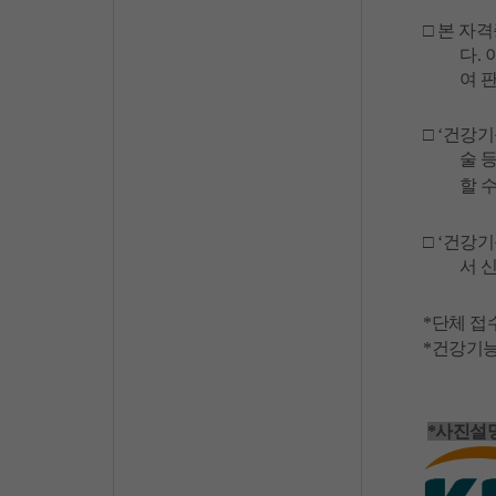
□
본
자격
다
.
여
□
‘
건강기
술
할
□
‘
건강기
서
*
단체
접
*
건강기
*사진설