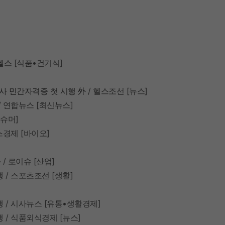
헬스
[
식품•건기식
]
사
민간자격증
첫
시행
外
/
헬스조선
[
뉴스
]
/
연합뉴스
[
최신뉴스
]
컨슈머
]
스경제
[
바이오
]
外
/
로이슈
[
산업
]
행
/
스포츠조선
[
생활
]
행
/
시사뉴스
[
유통•생활경제
]
행
/
식품외식경제
[
뉴스
]