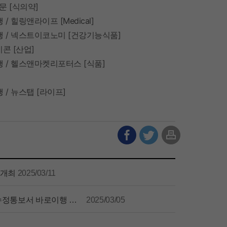
문
[
식의약
]
행
/
힐링앤라이프
[Medical]
행
/
넥스트이코노미
[
건강기능식품
]
이콘
[
산업
]
행
/
헬스앤마켓리포터스
[
식품
]
행
/
뉴스탭
[
라이프
]
 개최
2025/03/11
한국건강기능식품협회, 광고심의 서비스의 효율성 강화... ‘수정통보서 바로이행 서비스’ 시행
2025/03/05