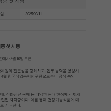
증 첫 시행
성일
2025/03/11
증 첫 시행
판매사
3
월
10
일 오픈
판매원의
전문성을
강화하고
,
업무
능력을
향상시
년
4
월
한국직업능력연구원으로부터
공식
승인
판매
,
전화권유
판매
등
다양한
판매
현장에서
체계
마련된
자격증이다
.
이를
통해
건강기능식품에
대
으로
기대된다
.