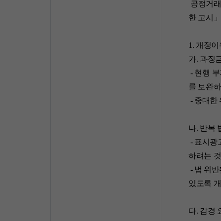
공정거래위
한 고시」
1. 개정
가. 과징
- 현행 
를 보완하
- 중대한
나. 반복
- 표시광
하려는 
- 법 위
있도록 
다. 감경