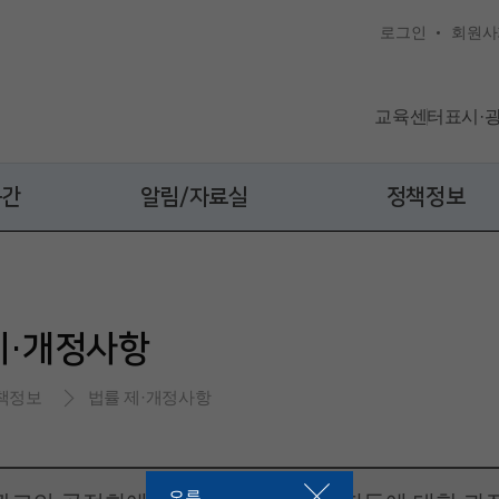
로그인
회원사
교육센터
표시·
공간
알림/자료실
정책정보
제·개정사항
책정보
법률 제·개정사항
오류