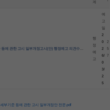
계
예
고
일
2
행
0
2
정
2
5
표시·광고의 공정화에 관한 법률 위반사업자등에 대한 과징금부과 세부기준 등에 관한 고시 일부개정고시(안) 행정예고 의견수렴 안내
예
6/
7
고
0
3/
2
5
세부기준 등에 관한 고시 일부개정안 전문.pdf