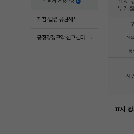
표시·
법률 제·개정사항
N
부개정
지침·법령 유권해석
공정경쟁규약 신고센터
진
등
첨
표시·광