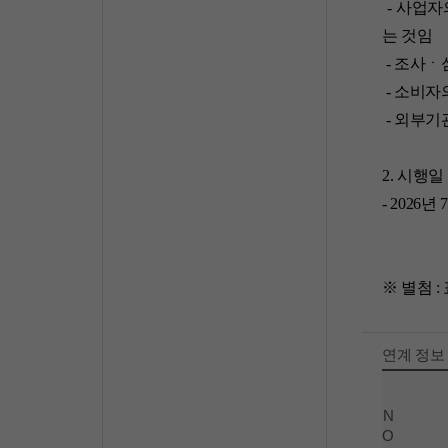
- 사업자
는 것임
- 조사ㆍ
- 소비자
- 외부기
2. 시행일
- 2026
※ 별첨 
연계 정보
N
O